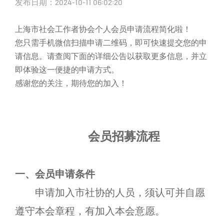
发布日期：2024-10-11 06:02:20
上海市社会工作者协会个人会员
申请流程简化
啦
！
您只需
手机微信
扫描
申请
二维码，即可快速提交您的申
请信息。请查阅下面的详细公告以获取更多信息，并立
即体验这一便捷的申请方式。
感谢您的关注，期待您的加入！
会员招募
流程
一、会员
申请条件
申请加入
市社协的人员
，
须
认可并自愿
遵守
本会
章程，有加入
本会
意愿。