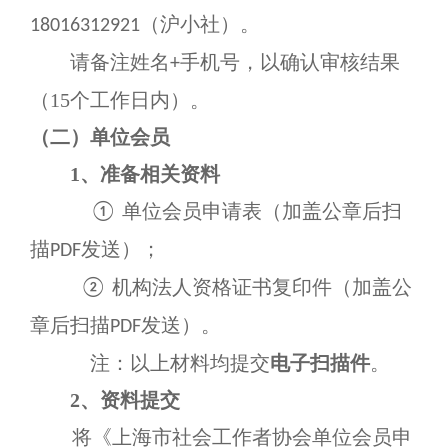
（沪小社）。
18016312921
请备注姓名
手机号，以确认审核结果
+
（
15个工作日内）。
（
二
）单位会员
1、
准备相关资料
单位会员申请表（加盖公章
后扫
①
描
发送
）；
PDF
机构法人资格证书复印件（加盖公
②
章
后扫描
发送
）。
PDF
注：以上材料均提交
电子扫描件
。
2
、资料
提交
将《上海市社会工作者协会单位会员申