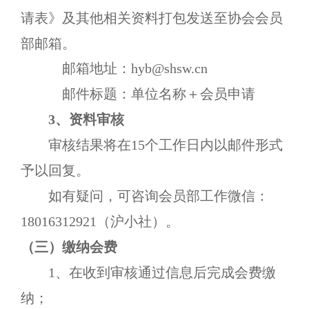
请表》及其他相关资料打包发送至
协会会员
部邮箱。
邮箱地址：
hyb@shsw.cn
邮件标题：单位名称＋会员申请
3、资料
审核
审核结果将
在
15个工作日内
以邮件形式
予以
回复
。
如有疑问，可咨询会员部工作微信：
18016312921（沪小社）
。
（三）
缴纳会费
1、
在收到审核通过
信息
后完成会费缴
纳
；