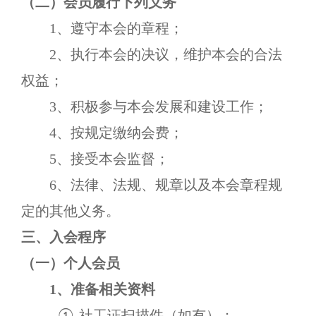
（二）会员履行下列义务
1、
遵守
本会
的章程；
2、
执行
本会
的决议，维护
本会
的合法
权益；
3、
积极参与
本会
发展和建设工作；
4、
按规定
缴
纳会费
；
5、
接受
本会
监督
；
6、法律、法规、规章以及
本会
章程规
定的其他义务。
三、入会程序
（一）个人会员
1、
准备相关资料
社工证扫描件（如有）
；