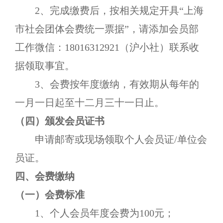
2、
完成缴费后，按相关规定
开具
“
上海
市
社会团体会费统一票据
”，
请添加会员部
工作微信：
18016312921（沪小社）联系收
据领取事宜。
3、
会费按年度缴纳，有效期从每年的
一月一日
起
至十二月三十一日止。
（四）
颁发会员证书
申请邮寄或现场领取个人会员证
/单位会
员证。
四、会费缴纳
（一）会费标准
1、个人会员年度会费为100元；